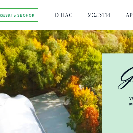
О НАС
УСЛУГИ
А
казать звонок
у
м