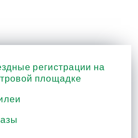
здные регистрации на
тровой площадке
илеи
казы