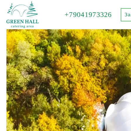
+79041973326
За