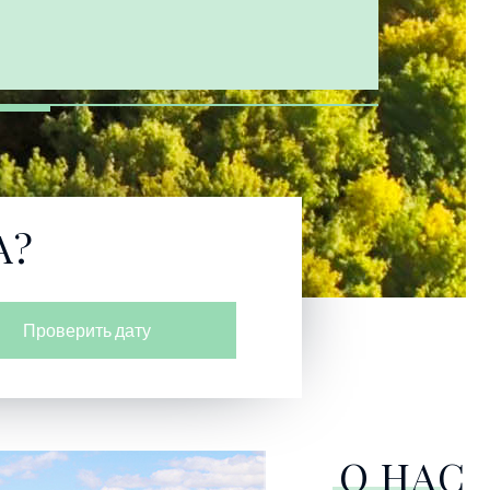
А?
Проверить дату
О НАС