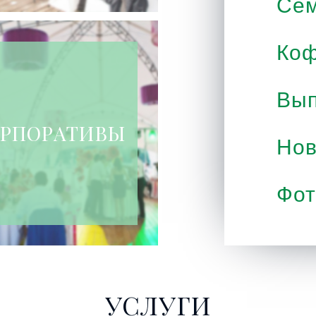
Се
Коф
Вып
РПОРАТИВЫ
Нов
Фот
УСЛУГИ