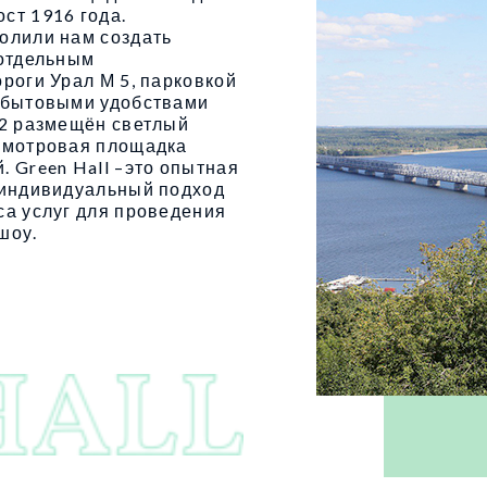
ст 1916 года.
олили нам создать
 отдельным
роги Урал М 5, парковкой
и бытовыми удобствами
м2 размещён светлый
смотровая площадка
 Green Hall –это опытная
, индивидуальный подход
са услуг для проведения
шоу.