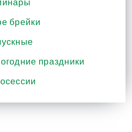
минары
е брейки
ускные
огодние праздники
осессии