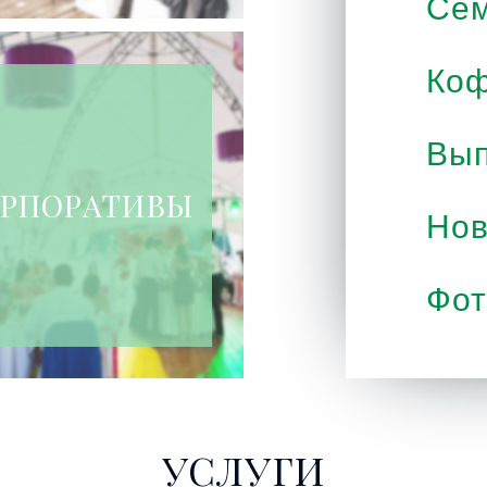
Се
Коф
Вып
РПОРАТИВЫ
Нов
Фот
УСЛУГИ