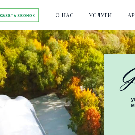
О НАС
УСЛУГИ
А
казать звонок
у
м