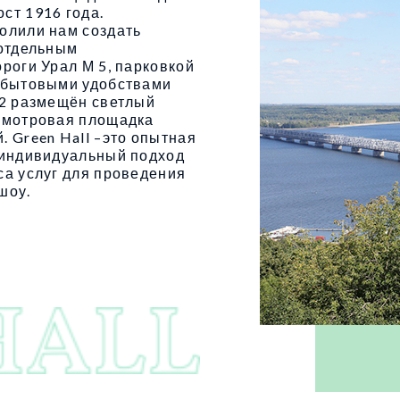
ст 1916 года.
олили нам создать
 отдельным
роги Урал М 5, парковкой
и бытовыми удобствами
м2 размещён светлый
смотровая площадка
 Green Hall –это опытная
, индивидуальный подход
са услуг для проведения
шоу.