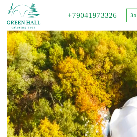
+79041973326
За