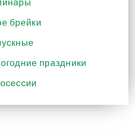
минары
е брейки
ускные
огодние праздники
осессии