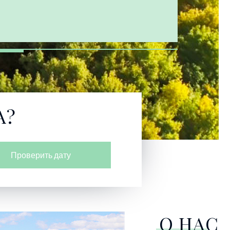
А?
Проверить дату
О НАС