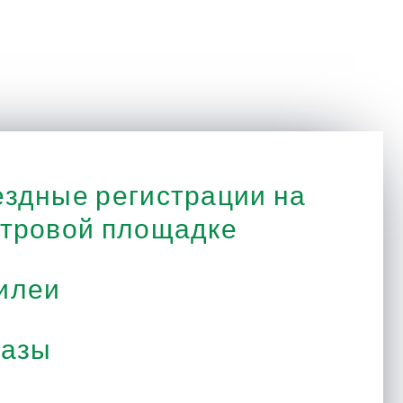
здные регистрации на
тровой площадке
илеи
казы