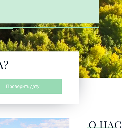
А?
Проверить дату
О НАС