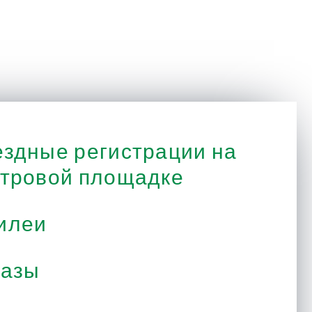
здные регистрации на
тровой площадке
илеи
казы