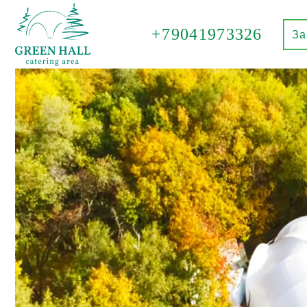
+79041973326
За