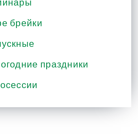
минары
е брейки
ускные
огодние праздники
осессии