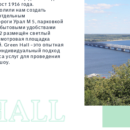
ст 1916 года.
олили нам создать
 отдельным
роги Урал М 5, парковкой
и бытовыми удобствами
м2 размещён светлый
смотровая площадка
 Green Hall –это опытная
, индивидуальный подход
са услуг для проведения
шоу.