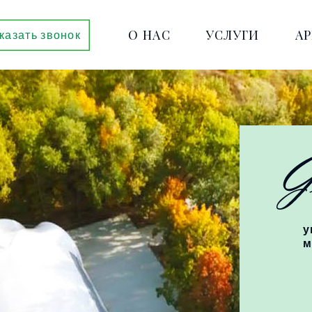
О НАС
УСЛУГИ
А
казать звонок
у
м