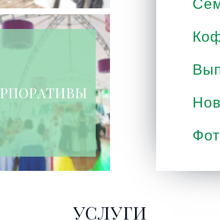
Се
Коф
Вып
РПОРАТИВЫ
Нов
Фот
УСЛУГИ