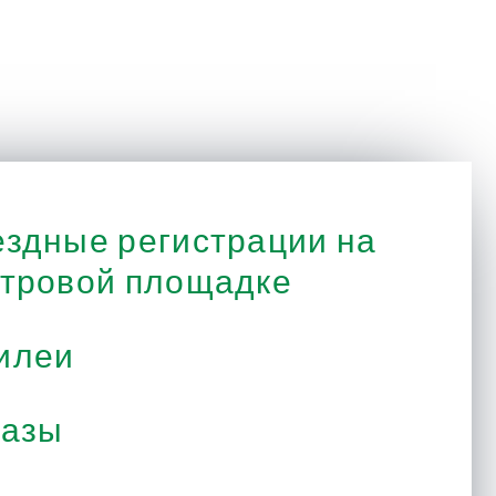
здные регистрации на
тровой площадке
илеи
казы