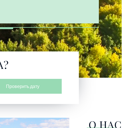
А?
Проверить дату
О НАС