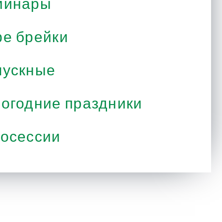
минары
е брейки
ускные
огодние праздники
осессии