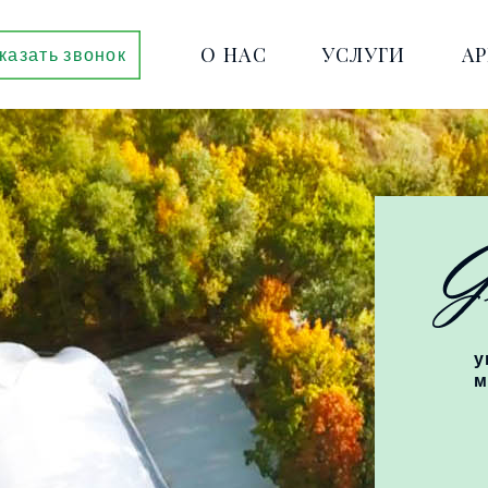
О НАС
УСЛУГИ
А
казать звонок
у
м