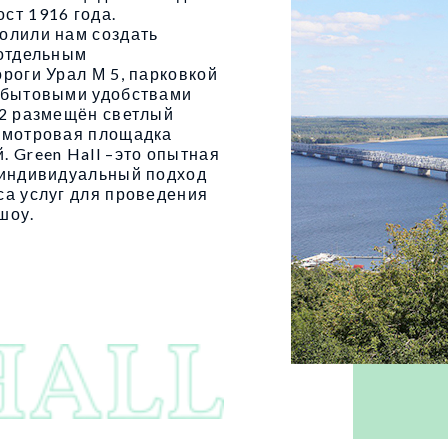
ст 1916 года.
олили нам создать
 отдельным
роги Урал М 5, парковкой
и бытовыми удобствами
м2 размещён светлый
смотровая площадка
 Green Hall –это опытная
, индивидуальный подход
са услуг для проведения
шоу.