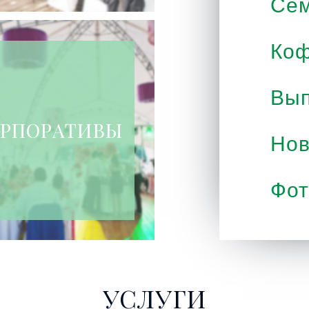
Се
Коф
Вып
РПОРАТИВЫ
Нов
Фот
УСЛУГИ