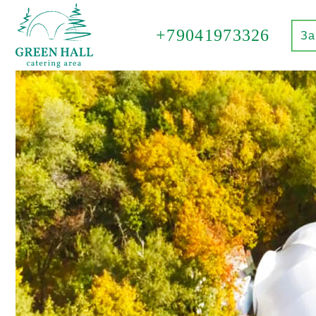
+79041973326
За